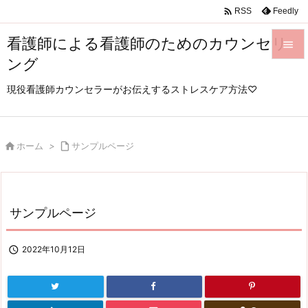

Feedly
RSS
看護師による看護師のためのカウンセリ

ング

メニュ
現役看護師カウンセラーがお伝えするストレスケア方法♡

サイド


ホーム
>

サンプルページ
前へ

次へ
サンプルページ

検索

2022年10月12日